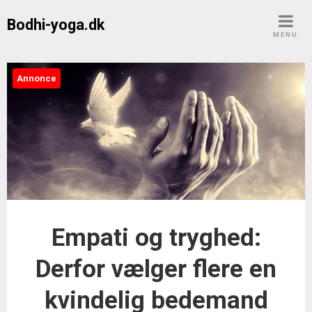
Skip
Bodhi-yoga.dk
to
MENU
content
Annonce
Empati og tryghed:
Derfor vælger flere en
kvindelig bedemand