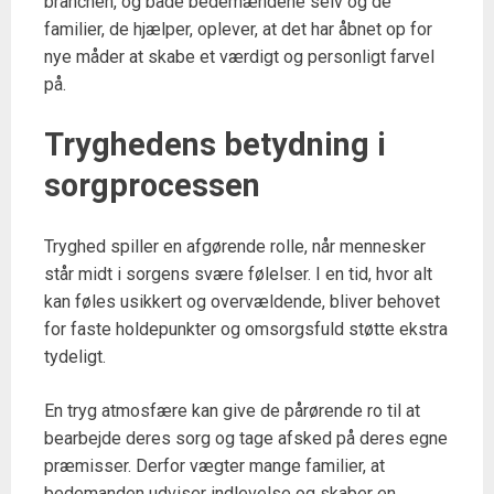
branchen, og både bedemændene selv og de
familier, de hjælper, oplever, at det har åbnet op for
nye måder at skabe et værdigt og personligt farvel
på.
Tryghedens betydning i
sorgprocessen
Tryghed spiller en afgørende rolle, når mennesker
står midt i sorgens svære følelser. I en tid, hvor alt
kan føles usikkert og overvældende, bliver behovet
for faste holdepunkter og omsorgsfuld støtte ekstra
tydeligt.
En tryg atmosfære kan give de pårørende ro til at
bearbejde deres sorg og tage afsked på deres egne
præmisser. Derfor vægter mange familier, at
bedemanden udviser indlevelse og skaber en