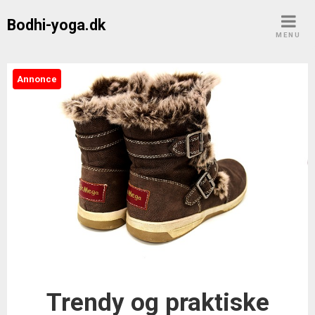
Skip
Bodhi-yoga.dk
to
MENU
content
Annonce
Trendy og praktiske